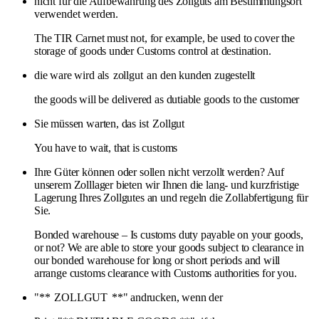
nicht für die Aufbewahrung des Zollguts am Bestimmungsort
verwendet werden.
The TIR Carnet must not, for example, be used to cover the
storage of goods under Customs control at destination.
die ware wird als
zollgut
an den kunden zugestellt
the goods will be delivered as dutiable goods to the customer
Sie müssen warten, das ist
Zollgut
You have to wait, that is customs
Ihre Güter können oder sollen nicht verzollt werden? Auf
unserem Zolllager bieten wir Ihnen die lang- und kurzfristige
Lagerung Ihres Zollgutes an und regeln die Zollabfertigung für
Sie.
Bonded warehouse – Is customs duty payable on your goods,
or not? We are able to store your goods subject to clearance in
our bonded warehouse for long or short periods and will
arrange customs clearance with Customs authorities for you.
"**
ZOLLGUT
**" andrucken, wenn der