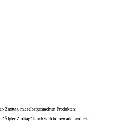
er-
Zmittag
mit selbstgemachten Produkten:
 to "Älpler Zmittag" lunch with homemade products: