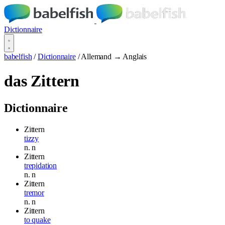
Dictionnaire
babelfish
/
Dictionnaire
/
Allemand → Anglais
das Zittern
Dictionnaire
Zittern
tizzy
n.
n
Zittern
trepidation
n.
n
Zittern
tremor
n.
n
Zittern
to quake