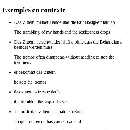
Exemples en contexte
Das
Zittern
meiner Hände und die Ruhelosigkeit fällt ab
The
trembling
of my hands and the restlessness drops
Das
Zittern
verschwindet häufig, ohne dass die Behandlung
beendet werden muss.
The
tremor
often disappears without needing to stop the
treatment.
er bekommt das
Zittern
he gets the
tremor
das
zittern
wie espenlaub
the
tremble
like
aspen
leaves
Ich hoffe das
Zittern
hat bald ein Ende
I hope the
tremor
has come to an end