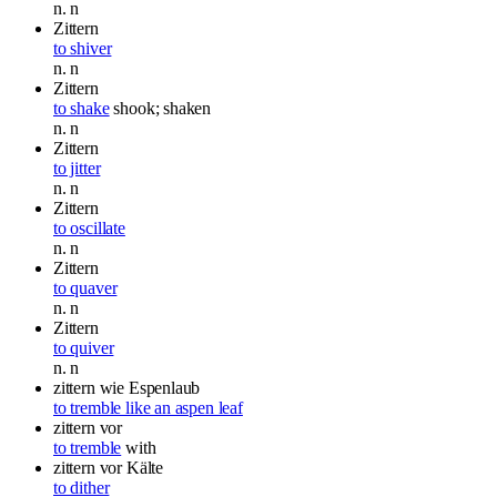
n.
n
Zittern
to shiver
n.
n
Zittern
to shake
shook; shaken
n.
n
Zittern
to jitter
n.
n
Zittern
to oscillate
n.
n
Zittern
to quaver
n.
n
Zittern
to quiver
n.
n
zittern wie Espenlaub
to tremble like an aspen leaf
zittern
vor
to tremble
with
zittern
vor Kälte
to dither