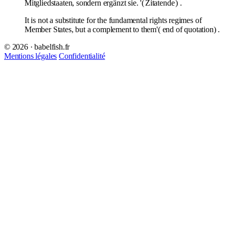
Mitgliedstaaten, sondern ergänzt sie. '(
Zitatende
) .
It is not a substitute for the fundamental rights regimes of
Member States, but a complement to them'( end of quotation) .
© 2026 · babelfish.fr
Mentions légales
Confidentialité