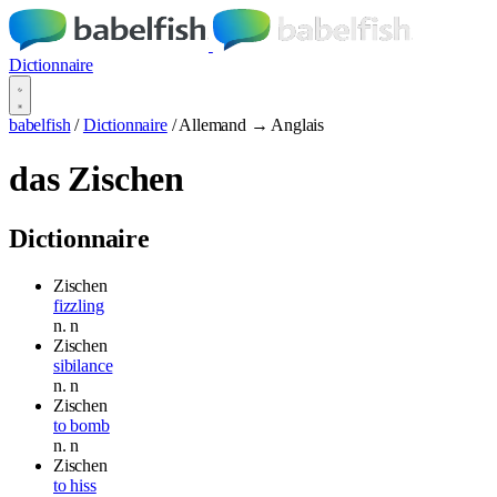
Dictionnaire
babelfish
/
Dictionnaire
/
Allemand → Anglais
das Zischen
Dictionnaire
Zischen
fizzling
n.
n
Zischen
sibilance
n.
n
Zischen
to bomb
n.
n
Zischen
to hiss