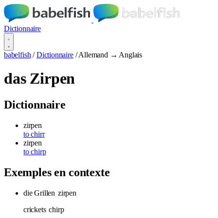
Dictionnaire
babelfish
/
Dictionnaire
/
Allemand → Anglais
das Zirpen
Dictionnaire
zirpen
to chirr
zirpen
to chirp
Exemples en contexte
die Grillen
zirpen
crickets
chirp