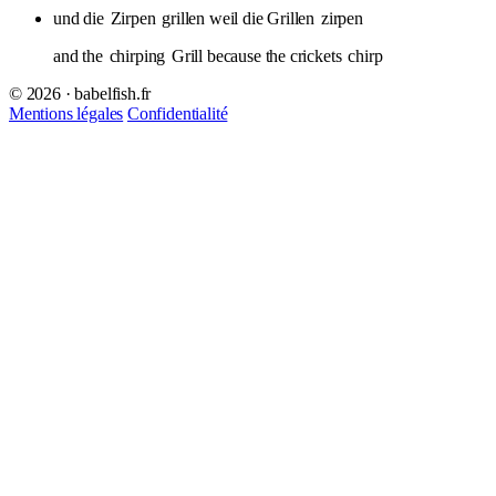
und die
Zirpen
grillen weil die Grillen
zirpen
and the
chirping
Grill because the crickets
chirp
© 2026 · babelfish.fr
Mentions légales
Confidentialité