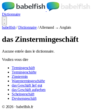
Dictionnaire
babelfish
/
Dictionnaire
/
Allemand → Anglais
das Zinstermingeschäft
Aucune entrée dans le dictionnaire.
Vouliez-vous dire
Termingeschäft
Termingeschäfte
Zinstermin
Warentermingeschäfte
das Geschäft lief gut
das Geschäft aufgeben
Scheingeschäft
Devisengeschäft
© 2026 · babelfish.fr