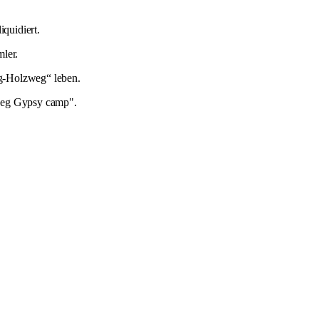
quidiert.
ler.
-Holzweg“ leben.
zweg Gypsy camp".