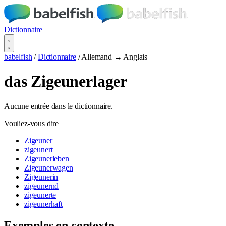
Dictionnaire
babelfish
/
Dictionnaire
/
Allemand → Anglais
das Zigeunerlager
Aucune entrée dans le dictionnaire.
Vouliez-vous dire
Zigeuner
zigeunert
Zigeunerleben
Zigeunerwagen
Zigeunerin
zigeunernd
zigeunerte
zigeunerhaft
Exemples en contexte