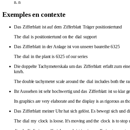
n.
n
Exemples en contexte
Das
Zifferblatt
ist auf dem
Zifferblatt
Träger positioniertund
The
dial
is positioniertund on the
dial
support
Das
Zifferblatt
in der Anlage ist von unserer baureihe 6325
The
dial
in the plant is 6325 of our series
Die doppelte Tachymeterskala um das
Zifferblatt
erfaßt zum ein
km/h.
The double tachymeter scale around the
dial
includes both the ra
Ihr Aussehen ist sehr hochwertig und das
Zifferblatt
ist so klar g
Its graphics are very elaborate and the display is as rigorous as th
Das
Zifferblatt
meiner Uhr hat sich gelöst. Es bewegt sich und d
The
dial
my
clock
is loose. It's moving and the
clock
is to stop u