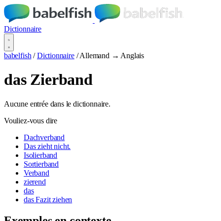
Dictionnaire
babelfish
/
Dictionnaire
/
Allemand → Anglais
das Zierband
Aucune entrée dans le dictionnaire.
Vouliez-vous dire
Dachverband
Das zieht nicht.
Isolierband
Sortierband
Verband
zierend
das
das Fazit ziehen
Exemples en contexte