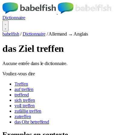
Dictionnaire
babelfish
/
Dictionnaire
/
Allemand → Anglais
das Ziel treffen
Aucune entrée dans le dictionnaire.
Vouliez-vous dire
Treffen
auf treffen
treffend
sich treffen
voll treffen
zufällig treffen
zutreffen
das Ohr betreffend
Exemples en contexte