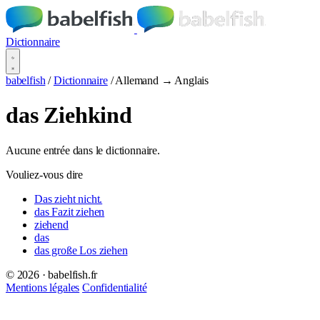
Dictionnaire
babelfish
/
Dictionnaire
/
Allemand → Anglais
das Ziehkind
Aucune entrée dans le dictionnaire.
Vouliez-vous dire
Das zieht nicht.
das Fazit ziehen
ziehend
das
das große Los ziehen
© 2026 · babelfish.fr
Mentions légales
Confidentialité