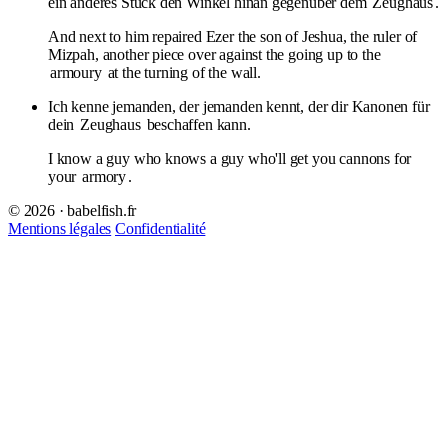
ein anderes Stück den Winkel hinan gegenüber dem
Zeughaus
.
And next to him repaired Ezer the son of Jeshua, the ruler of
Mizpah, another piece over against the going up to the
armoury
at the turning of the wall.
Ich kenne jemanden, der jemanden kennt, der dir Kanonen für
dein
Zeughaus
beschaffen kann.
I know a guy who knows a guy who'll get you cannons for
your
armory
.
© 2026 · babelfish.fr
Mentions légales
Confidentialité