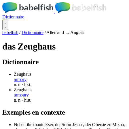
Dictionnaire
babelfish
/
Dictionnaire
/
Allemand → Anglais
das Zeughaus
Dictionnaire
Zeughaus
armory
n.
n
· hist.
Zeughaus
armoury
n.
n
· hist.
Exemples en contexte
Neben ihm baute Eser, der Sohn Jesuas, der Oberste zu Mizpa,