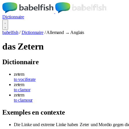
Dictionnaire
babelfish
/
Dictionnaire
/
Allemand → Anglais
das Zetern
Dictionnaire
zetern
to vociferate
zetern
to clamor
zetern
to clamour
Exemples en contexte
Die Linke und extreme Linke haben
Zeter
und Mordio gegen die 