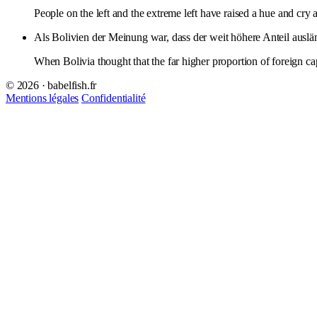
People on the left and the extreme left have raised a hue and cry a
Als Bolivien der Meinung war, dass der weit höhere Anteil ausl
When Bolivia thought that the far higher proportion of foreign cap
© 2026 · babelfish.fr
Mentions légales
Confidentialité