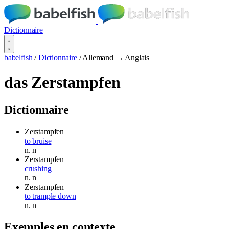
Dictionnaire
babelfish
/
Dictionnaire
/
Allemand → Anglais
das Zerstampfen
Dictionnaire
Zerstampfen
to bruise
n.
n
Zerstampfen
crushing
n.
n
Zerstampfen
to trample down
n.
n
Exemples en contexte