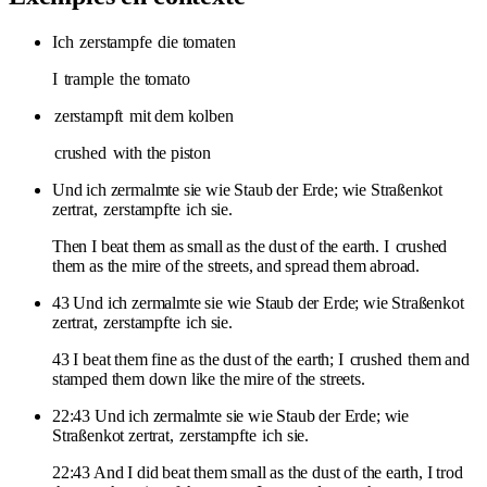
Ich
zerstampfe
die tomaten
I
trample
the tomato
zerstampft
mit dem kolben
crushed
with the piston
Und ich zermalmte sie wie Staub der Erde; wie Straßenkot
zertrat,
zerstampfte
ich sie.
Then I beat them as small as the dust of the earth. I
crushed
them as the mire of the streets, and spread them abroad.
43 Und ich zermalmte sie wie Staub der Erde; wie Straßenkot
zertrat,
zerstampfte
ich sie.
43 I beat them fine as the dust of the earth; I
crushed
them and
stamped them down like the mire of the streets.
22:43 Und ich zermalmte sie wie Staub der Erde; wie
Straßenkot zertrat,
zerstampfte
ich sie.
22:43 And I did beat them small as the dust of the earth, I trod