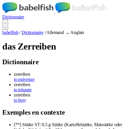
Dictionnaire
babelfish
/
Dictionnaire
/
Allemand → Anglais
das Zerreiben
Dictionnaire
zerreiben
to pulverize
zerreiben
to triturate
zerreiben
to bray
Exemples en contexte
[**] Stärke ST: 0,5 g Stärke (Kartoffelstärke, Maisstärke oder