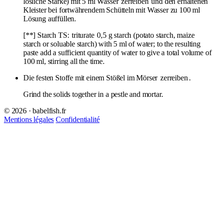
lösliche Stärke) mit 5 ml Wasser
zerreiben
und den erhaltenen
Kleister bei fortwährendem Schütteln mit Wasser zu 100 ml
Lösung auffüllen.
[**] Starch TS:
triturate
0,5 g starch (potato starch, maize
starch or soluable starch) with 5 ml of water; to the resulting
paste add a sufficient quantity of water to give a total volume of
100 ml, stirring all the time.
Die festen Stoffe mit einem Stößel im Mörser
zerreiben
.
Grind the solids together in a pestle and mortar.
© 2026 · babelfish.fr
Mentions légales
Confidentialité