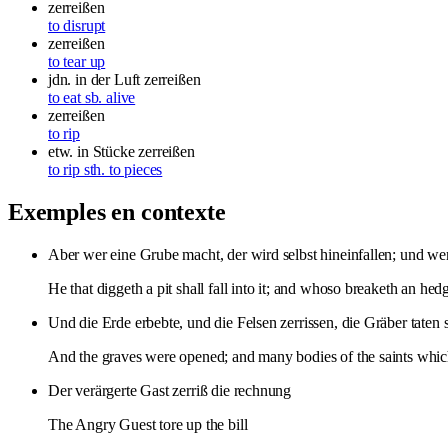
zerreißen
to disrupt
zerreißen
to tear up
jdn. in der Luft zerreißen
to eat sb. alive
zerreißen
to rip
etw. in Stücke zerreißen
to rip sth. to pieces
Exemples en contexte
Aber wer eine Grube macht, der wird selbst hineinfallen; und w
He that diggeth a pit shall fall into it; and whoso breaketh an hedg
Und die Erde erbebte, und die Felsen zerrissen, die Gräber taten s
And the graves were opened; and many bodies of the saints which
Der verärgerte Gast zerriß die rechnung
The Angry Guest tore up the bill