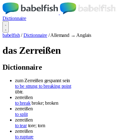
Dictionnaire
babelfish
/
Dictionnaire
/
Allemand → Anglais
das Zerreißen
Dictionnaire
zum Zerreißen gespannt sein
to be strung to breaking point
übtr.
zerreißen
to break
broke; broken
zerreißen
to split
zerreißen
to tear
tore; torn
zerreißen
to rupture