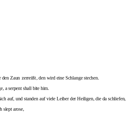
er den Zaun
zerreißt
, den wird eine Schlange stechen.
e, a serpent shall bite him.
ich auf, und standen auf viele Leiber der Heiligen, die da schliefen,
 slept arose,