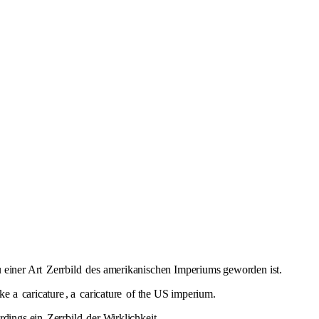
 einer Art
Zerrbild
des amerikanischen Imperiums geworden ist.
ike a
caricature
, a
caricature
of the US imperium.
erdings ein
Zerrbild
der Wirklichkeit.