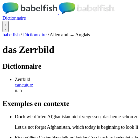
Dictionnaire
babelfish
/
Dictionnaire
/
Allemand → Anglais
das Zerrbild
Dictionnaire
Zerrbild
caricature
n.
n
Exemples en contexte
Doch wir dürfen Afghanistan nicht vergessen, das heute schon zu
Let us not forget Afghanistan, which today is beginning to look l
Eine völlige Gegenüberstellung beider Geschlechter bedeutet all