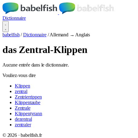
Dictionnaire
babelfish
/
Dictionnaire
/
Allemand → Anglais
das Zentral-Klippen
Aucune entrée dans le dictionnaire.
Vouliez-vous dire
Klippen
zentral
Zentrierrippen
Klippentaube
Zentrale
Klippentyrann
dezentral
zentraler
© 2026 · babelfish.fr