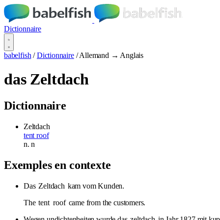
Dictionnaire
babelfish
/
Dictionnaire
/
Allemand → Anglais
das Zeltdach
Dictionnaire
Zeltdach
tent roof
n.
n
Exemples en contexte
Das
Zeltdach
kam vom Kunden.
The
tent
roof
came from the customers.
Wegen undichtenheiten wurde das
zeltdach
in Jahr 1827 mit kup