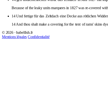
Because of the leaky units marquees in 1827 was re-covered wit
14 Und fertige für das
Zeltdach
eine Decke aus rötlichen Widder
14 And thou shalt make a covering for the
tent
of rams' skins dye
© 2026 · babelfish.fr
Mentions légales
Confidentialité