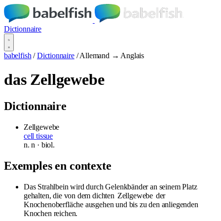
Dictionnaire
babelfish
/
Dictionnaire
/
Allemand → Anglais
das Zellgewebe
Dictionnaire
Zellgewebe
cell tissue
n.
n
· biol.
Exemples en contexte
Das Strahlbein wird durch Gelenkbänder an seinem Platz
gehalten, die von dem dichten
Zellgewebe
der
Knochenoberfläche ausgehen und bis zu den anliegenden
Knochen reichen.