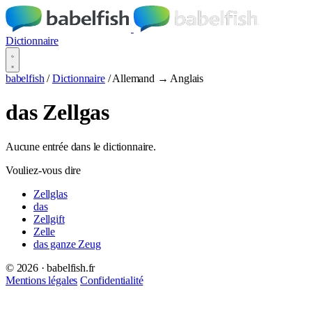
Dictionnaire
babelfish
/
Dictionnaire
/
Allemand → Anglais
das Zellgas
Aucune entrée dans le dictionnaire.
Vouliez-vous dire
Zellglas
das
Zellgift
Zelle
das ganze Zeug
© 2026 · babelfish.fr
Mentions légales
Confidentialité