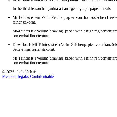
In the third lesson has janina art and get a graph
paper
me ais
Mi-Teintes ist ein Velin-
Zeichenpapier
vom französischen Herstel
feiner gekörnt.
Mi-Teintes is a vellum
drawing
paper
with a high rag content fr
somewhat finer texture.
Downloads Mi-Teintes ist ein Velin-
Zeichenpapier
vom französis
Seite etwas feiner gekörnt.
Mi-Teintes is a vellum
drawing
paper
with a high rag content fr
somewhat finer texture.
© 2026 · babelfish.fr
Mentions légales
Confidentialité