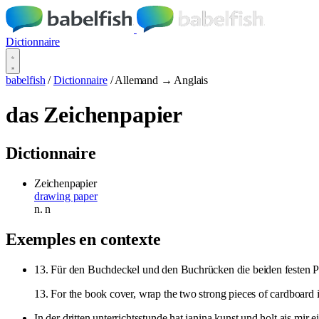
Dictionnaire
babelfish
/
Dictionnaire
/
Allemand → Anglais
das Zeichenpapier
Dictionnaire
Zeichenpapier
drawing paper
n.
n
Exemples en contexte
13. Für den Buchdeckel und den Buchrücken die beiden festen P
13. For the book cover, wrap the two strong pieces of cardboard 
In der dritten unterrichtsstunde hat janina kunst und holt ais mir e