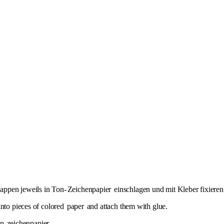
appen jeweils in Ton-
Zeichenpapier
einschlagen und mit Kleber fixieren
into pieces of colored
paper
and attach them with glue.
in
zeichenpapier