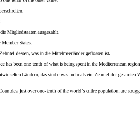
 to one
tenth
of the other value.
erschreiten.
.
ie Mitgliedstaaten ausgezahlt.
he Member States.
Zehntel
dessen, was in die Mittelmeerländer geflossen ist.
ance has been one
tenth
of what is being spent in the Mediterranean region
twickelten Ländern, das sind etwas mehr als ein
Zehntel
der gesamten W
ountries, just over one-
tenth
of the world 's entire population, are strugg