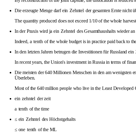
By reconstruction of the joint capsule, the dislocation is reduced
Die erzeugte Menge darf ein
Zehntel
der gesamten Ernte nicht üb
The quantity produced does not exceed 1/10 of the whole harvest
In der Praxis wird ja ein
Zehntel
des Gesamthaushalts wieder an d
Indeed, a
tenth
of the whole budget is in practice paid back to t
In den letzten Jahren betrugen die Investitionen für Russland ein
In recent years, the Union's investment in Russia in terms of fin
Die meisten der 640 Millionen Menschen in den am wenigsten en
Überleben.
Most of the 640 million people who live in the Least Developed C
ein
zehntel
der zeit
a
tenth
of the time
≤ ein
Zehntel
des Höchstgehalts
≤ one
tenth
of the ML