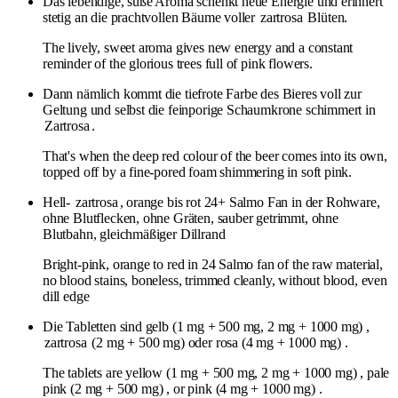
Das lebendige, süße Aroma schenkt neue Energie und erinnert
stetig an die prachtvollen Bäume voller
zartrosa
Blüten.
The lively, sweet aroma gives new energy and a constant
reminder of the glorious trees full of pink flowers.
Dann nämlich kommt die tiefrote Farbe des Bieres voll zur
Geltung und selbst die feinporige Schaumkrone schimmert in
Zartrosa
.
That's when the deep red colour of the beer comes into its own,
topped off by a fine-pored foam shimmering in soft pink.
Hell-
zartrosa
, orange bis rot 24+ Salmo Fan in der Rohware,
ohne Blutflecken, ohne Gräten, sauber getrimmt, ohne
Blutbahn, gleichmäßiger Dillrand
Bright-pink, orange to red in 24 Salmo fan of the raw material,
no blood stains, boneless, trimmed cleanly, without blood, even
dill edge
Die Tabletten sind gelb (1 mg + 500 mg, 2 mg + 1000 mg) ,
zartrosa
(2 mg + 500 mg) oder rosa (4 mg + 1000 mg) .
The tablets are yellow (1 mg + 500 mg, 2 mg + 1000 mg) , pale
pink (2 mg + 500 mg) , or pink (4 mg + 1000 mg) .