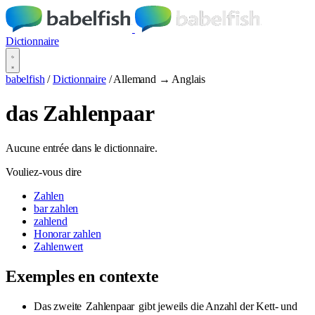
Dictionnaire
babelfish
/
Dictionnaire
/
Allemand → Anglais
das Zahlenpaar
Aucune entrée dans le dictionnaire.
Vouliez-vous dire
Zahlen
bar zahlen
zahlend
Honorar zahlen
Zahlenwert
Exemples en contexte
Das zweite
Zahlenpaar
gibt jeweils die Anzahl der Kett- und