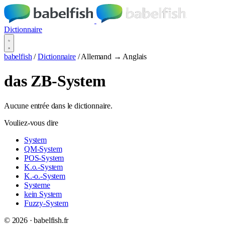
Dictionnaire
babelfish
/
Dictionnaire
/
Allemand → Anglais
das ZB-System
Aucune entrée dans le dictionnaire.
Vouliez-vous dire
System
QM-System
POS-System
K.o.-System
K.-o.-System
Systeme
kein System
Fuzzy-System
© 2026 · babelfish.fr