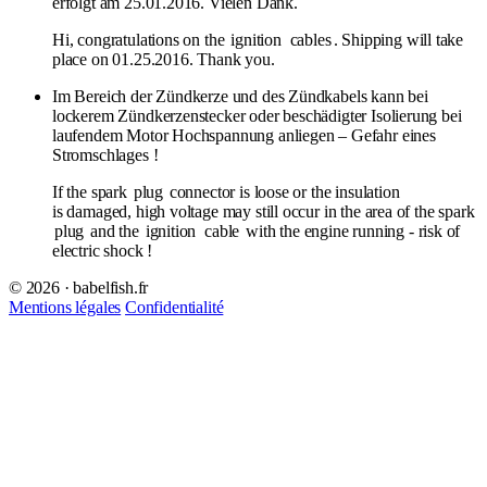
erfolgt am 25.01.2016. Vielen Dank.
Hi, congratulations on the
ignition
cables
. Shipping will take
place on 01.25.2016. Thank you.
Im Bereich der Zündkerze und des Zündkabels kann bei
lockerem Zündkerzenstecker oder beschädigter Isolierung bei
laufendem Motor Hochspannung anliegen – Gefahr eines
Stromschlages !
If the spark
plug
connector is loose or the insulation
is damaged, high voltage may still occur in the area of ​​the spark
plug
and the
ignition
cable
with the engine running - risk of
electric shock !
© 2026 · babelfish.fr
Mentions légales
Confidentialité