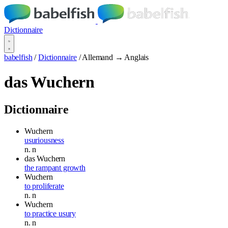
Dictionnaire
babelfish
/
Dictionnaire
/
Allemand → Anglais
das Wuchern
Dictionnaire
Wuchern
usuriousness
n.
n
das Wuchern
the rampant growth
Wuchern
to proliferate
n.
n
Wuchern
to practice usury
n.
n