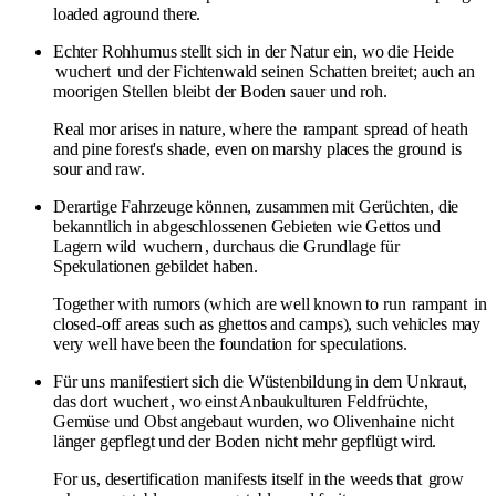
loaded aground there.
Echter Rohhumus stellt sich in der Natur ein, wo die Heide
wuchert
und der Fichtenwald seinen Schatten breitet; auch an
moorigen Stellen bleibt der Boden sauer und roh.
Real mor arises in nature, where the
rampant
spread of heath
and pine forest's shade, even on marshy places the ground is
sour and raw.
Derartige Fahrzeuge können, zusammen mit Gerüchten, die
bekanntlich in abgeschlossenen Gebieten wie Gettos und
Lagern wild
wuchern
, durchaus die Grundlage für
Spekulationen gebildet haben.
Together with rumors (which are well known to run
rampant
in
closed-off areas such as ghettos and camps), such vehicles may
very well have been the foundation for speculations.
Für uns manifestiert sich die Wüstenbildung in dem Unkraut,
das dort
wuchert
, wo einst Anbaukulturen Feldfrüchte,
Gemüse und Obst angebaut wurden, wo Olivenhaine nicht
länger gepflegt und der Boden nicht mehr gepflügt wird.
For us, desertification manifests itself in the weeds that
grow