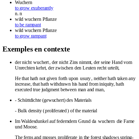
Wuchern
to grow exuberantly
n.
n
wild
wuchern
Pflanze
to be rampant
wild
wuchern
Pflanze
to grow rampant
Exemples en contexte
der nicht
wuchert
, der nicht Zins nimmt, der seine Hand vom
Unrechten kehrt, der zwischen den Leuten recht urteilt,
He that hath not given forth upon
usury
, neither hath taken any
increase, that hath withdrawn his hand from iniquity, hath
executed true judgment between man and man,
- Schüttdichte (gewuchert) des Materials
- Bulk density (
proliferated
) of the material
Im Waldesdunkel auf federndem Grund da
wuchern
die Farne
und Moose.
The ferns and mosses
proliferate
in the forest shadows spring-