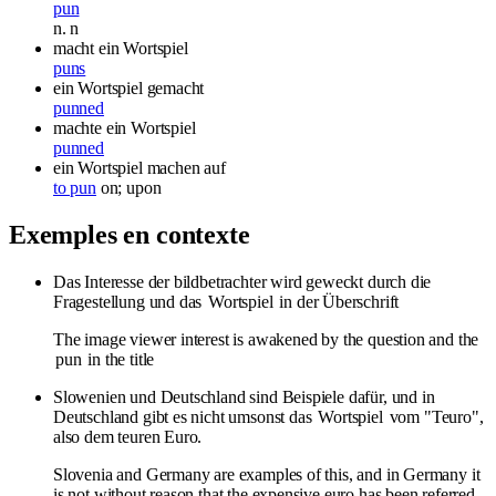
pun
n.
n
macht ein Wortspiel
puns
ein Wortspiel gemacht
punned
machte ein Wortspiel
punned
ein Wortspiel machen
auf
to pun
on; upon
Exemples en contexte
Das Interesse der bildbetrachter wird geweckt durch die
Fragestellung und das
Wortspiel
in der Überschrift
The image viewer interest is awakened by the question and the
pun
in the title
Slowenien und Deutschland sind Beispiele dafür, und in
Deutschland gibt es nicht umsonst das
Wortspiel
vom "Teuro",
also dem teuren Euro.
Slovenia and Germany are examples of this, and in Germany it
is not without reason that the expensive euro has been referred