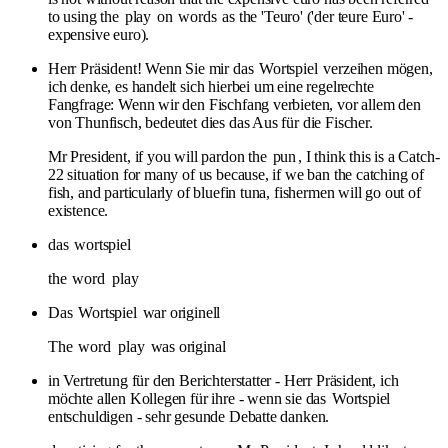
to using the
play
on
words
as the 'Teuro' ('der teure Euro' -
expensive euro).
Herr Präsident! Wenn Sie mir das
Wortspiel
verzeihen mögen,
ich denke, es handelt sich hierbei um eine regelrechte
Fangfrage: Wenn wir den Fischfang verbieten, vor allem den
von Thunfisch, bedeutet dies das Aus für die Fischer.
Mr President, if you will pardon the
pun
, I think this is a Catch-
22 situation for many of us because, if we ban the catching of
fish, and particularly of bluefin tuna, fishermen will go out of
existence.
das
wortspiel
the
word
play
Das
Wortspiel
war originell
The
word
play
was original
in Vertretung für den Berichterstatter - Herr Präsident, ich
möchte allen Kollegen für ihre - wenn sie das
Wortspiel
entschuldigen - sehr gesunde Debatte danken.