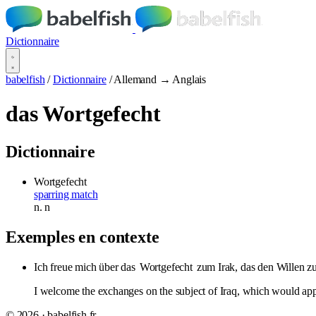
Dictionnaire
babelfish
/
Dictionnaire
/
Allemand → Anglais
das Wortgefecht
Dictionnaire
Wortgefecht
sparring match
n.
n
Exemples en contexte
Ich freue mich über das
Wortgefecht
zum Irak, das den Willen zu
I welcome the exchanges on the subject of Iraq, which would appea
© 2026 · babelfish.fr