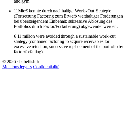
and gym.
11Mio€ konnte durch nachhaltige
Work
-
Out
Strategie
(Fortsetzung Factoring zum Erwerb werthaltiger Forderungen
bei übersteigendem Einbehalt; sukzessive Ablösung des
Portfolios durch Factor/Forfaitierung) abgewendet werden.
€ 11 million were avoided through a sustainable work-out
strategy (continued factoring to acquire receivables for
excessive retention; successive replacement of the portfolio by
factor/forfaiting).
© 2026 · babelfish.fr
Mentions légales
Confidentialité