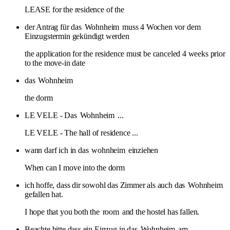
LEASE for the residence of the
der Antrag für das
Wohnheim
muss 4 Wochen vor dem
Einzugstermin gekündigt werden
the application for the residence must be canceled 4 weeks prior
to the move-in date
das
Wohnheim
the dorm
LE VELE - Das
Wohnheim
...
LE VELE - The hall of residence ...
wann darf ich in das
wohnheim
einziehen
When can I move into the dorm
ich hoffe, dass dir sowohl das Zimmer als auch das
Wohnheim
gefallen hat.
I hope that you both the
room
and the hostel has fallen.
Beachte bitte dass ein Einzug in das
Wohnheim
am