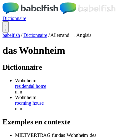
Dictionnaire
babelfish
/
Dictionnaire
/
Allemand → Anglais
das Wohnheim
Dictionnaire
Wohnheim
residential home
n.
n
Wohnheim
rooming house
n.
n
Exemples en contexte
MIETVERTRAG für das
Wohnheim
des