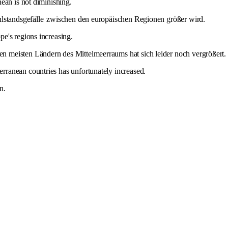
ean is not diminishing.
standsgefälle
zwischen den europäischen Regionen größer wird.
e's regions increasing.
 meisten Ländern des Mittelmeerraums hat sich leider noch vergrößert.
ranean countries has unfortunately increased.
n.