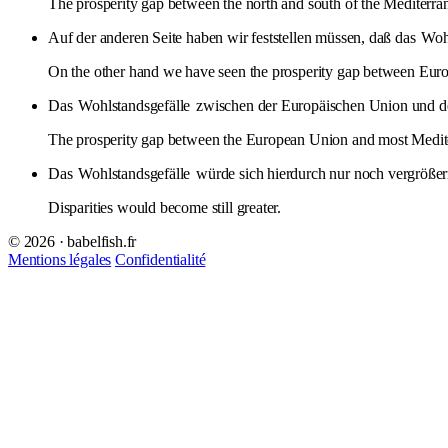
The prosperity gap between the north and south of the Mediterran
Auf der anderen Seite haben wir feststellen müssen, daß das
Wohl
On the other hand we have seen the prosperity gap between Europ
Das
Wohlstandsgefälle
zwischen der Europäischen Union und den
The prosperity gap between the European Union and most Mediter
Das
Wohlstandsgefälle
würde sich hierdurch nur noch vergrößer
Disparities would become still greater.
© 2026 · babelfish.fr
Mentions légales
Confidentialité