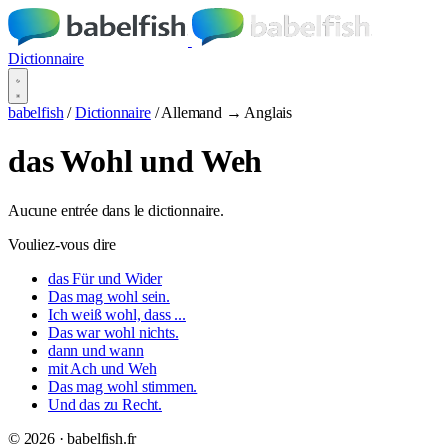
Dictionnaire
babelfish
/
Dictionnaire
/
Allemand → Anglais
das Wohl und Weh
Aucune entrée dans le dictionnaire.
Vouliez-vous dire
das Für und Wider
Das mag wohl sein.
Ich weiß wohl, dass ...
Das war wohl nichts.
dann und wann
mit Ach und Weh
Das mag wohl stimmen.
Und das zu Recht.
© 2026 · babelfish.fr