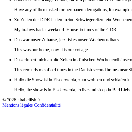
Have any of them asked for permanent derogations, for example 
Zu Zeiten der DDR hatten meine Schwiegereltern ein
Wochenen
My in-laws had a
weekend
House
to times of the GDR.
Das war unser Zuhause, jetzt ist es unser
Wochenendhaus
.
This was our home, now it is our cottage.
Das erinnert mich an alte Zeiten in dänischen Wochenendhäuse
This reminds me of old times in the Danish second homes near 
Hallo die Show ist in Elsderwerda, zum wohnen und schlafen i
Hello, the show is in Elsderwerda, to live and sleep in Bad Lie
© 2026 · babelfish.fr
Mentions légales
Confidentialité