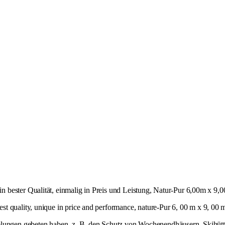
in bester Qualität, einmalig in Preis und Leistung, Natur-Pur 6,00m x 9,
st quality, unique in price and performance, nature-Pur 6, 00 m x 9, 00 
gelungen gebeten haben, z. B. den Schutz von Wochenendhäusern, Skihü