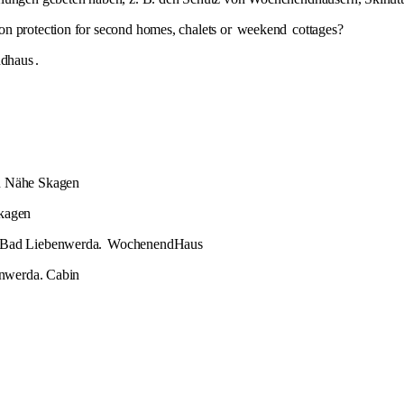
on protection for second homes, chalets or
weekend
cottages?
dhaus
.
rn Nähe Skagen
Skagen
n Bad Liebenwerda.
WochenendHaus
benwerda. Cabin