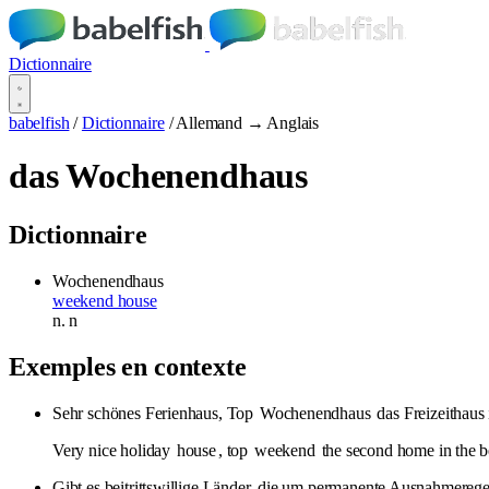
Dictionnaire
babelfish
/
Dictionnaire
/
Allemand → Anglais
das Wochenendhaus
Dictionnaire
Wochenendhaus
weekend house
n.
n
Exemples en contexte
Sehr schönes Ferienhaus, Top
Wochenendhaus
das Freizeithaus 
Very nice holiday
house
, top
weekend
the second home in the be
Gibt es beitrittswillige Länder, die um permanente Ausnahmere