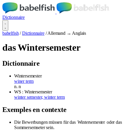
Dictionnaire
babelfish
/
Dictionnaire
/
Allemand → Anglais
das Wintersemester
Dictionnaire
Wintersemester
winer term
n.
n
WS : Wintersemester
winter semester, winter term
Exemples en contexte
Die Bewerbungen müssen für das
Wintersemester
oder das
Sommersemseter sein.