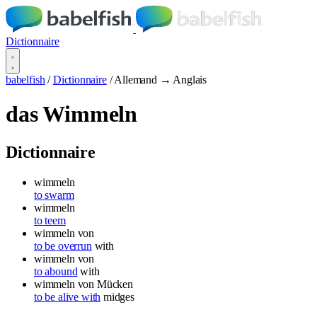
Dictionnaire
babelfish
/
Dictionnaire
/
Allemand → Anglais
das Wimmeln
Dictionnaire
wimmeln
to swarm
wimmeln
to teem
wimmeln
von
to be overrun
with
wimmeln
von
to abound
with
wimmeln von
Mücken
to be alive with
midges