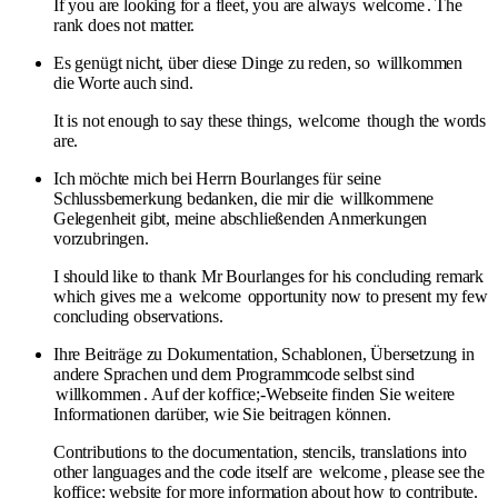
If you are looking for a fleet, you are always
welcome
. The
rank does not matter.
Es genügt nicht, über diese Dinge zu reden, so
willkommen
die Worte auch sind.
It is not enough to say these things,
welcome
though the words
are.
Ich möchte mich bei Herrn Bourlanges für seine
Schlussbemerkung bedanken, die mir die
willkommene
Gelegenheit gibt, meine abschließenden Anmerkungen
vorzubringen.
I should like to thank Mr Bourlanges for his concluding remark
which gives me a
welcome
opportunity now to present my few
concluding observations.
Ihre Beiträge zu Dokumentation, Schablonen, Übersetzung in
andere Sprachen und dem Programmcode selbst sind
willkommen
. Auf der koffice;-Webseite finden Sie weitere
Informationen darüber, wie Sie beitragen können.
Contributions to the documentation, stencils, translations into
other languages and the code itself are
welcome
, please see the
koffice; website for more information about how to contribute.