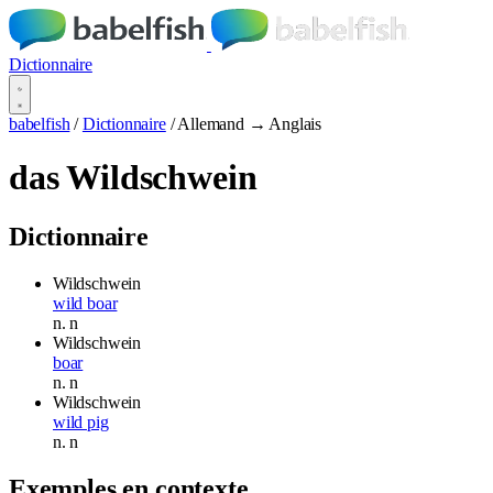
Dictionnaire
babelfish
/
Dictionnaire
/
Allemand → Anglais
das Wildschwein
Dictionnaire
Wildschwein
wild boar
n.
n
Wildschwein
boar
n.
n
Wildschwein
wild pig
n.
n
Exemples en contexte