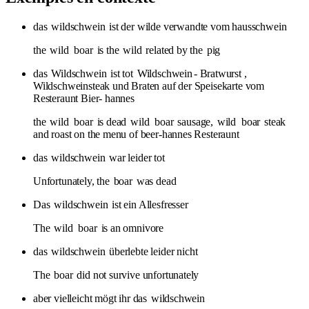
das
wildschwein
ist der wilde verwandte vom hausschwein
the
wild
boar
is the
wild
related by the
pig
das
Wildschwein
ist tot
Wildschwein
- Bratwurst ,
Wildschweinsteak und Braten auf der Speisekarte vom
Resteraunt Bier- hannes
the
wild
boar
is dead
wild
boar
sausage,
wild
boar
steak
and roast on the menu of beer-hannes Resteraunt
das
wildschwein
war leider tot
Unfortunately, the
boar
was dead
Das
wildschwein
ist ein Allesfresser
The
wild
boar
is an omnivore
das
wildschwein
überlebte leider nicht
The
boar
did not survive unfortunately
aber vielleicht mögt ihr das
wildschwein