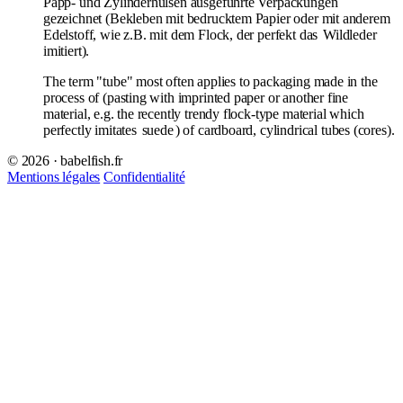
Papp- und Zylinderhülsen ausgeführte Verpackungen
gezeichnet (Bekleben mit bedrucktem Papier oder mit anderem
Edelstoff, wie z.B. mit dem Flock, der perfekt das
Wildleder
imitiert).
The term "tube" most often applies to packaging made in the
process of (pasting with imprinted paper or another fine
material, e.g. the recently trendy flock-type material which
perfectly imitates
suede
) of cardboard, cylindrical tubes (cores).
© 2026 · babelfish.fr
Mentions légales
Confidentialité