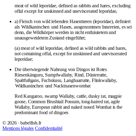
meat of wild leporidae, defined as rabbits and hares, excluding
offal except for unskinned and uneviscerated leporidae,
a) Fleisch von wild lebenden Hasentieren (leporidae), definiert
als
Wildkaninchen
und Hasen, ausgenommen Innereien, es sei
denn, die Wildkörper werden in nicht enthäutetem und
unausgeweidetem Zustand eingeführt;
(a) meat of wild leporidae, defined as wild rabbits and hares,
not containing offal, except for unskinned and uneviscerated
leporidae;
Die überwiegende Nahrung von Dingos ist Rotes
Riesenkänguru, Sumpfwallaby, Rind, Düsterratte,
Spaltfußgans, Fuchskusu, Langhaarratte, Flinkwallaby,
Wildkaninchen
und Nacktnasenwombat
Red Kangaroo, swamp Wallaby, cattle, dusky rat, magpie
goose, Common Brushtail Possum, long-haired rat, agile
Wallaby, European rabbit and naked nosed Wombat is the
predominant food of dingoes
© 2026 · babelfish.fr
Mentions légales
Confidentialité