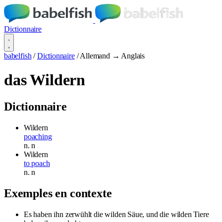
Dictionnaire
babelfish
/
Dictionnaire
/
Allemand → Anglais
das Wildern
Dictionnaire
Wildern
poaching
n.
n
Wildern
to poach
n.
n
Exemples en contexte
Es haben ihn zerwühlt die wilden Säue, und die wilden Tiere