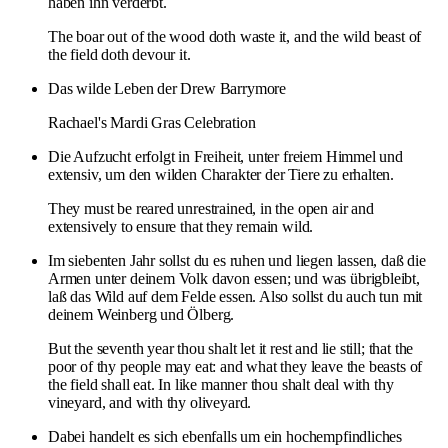
haben ihn verderbt.
The boar out of the wood doth waste it, and the wild beast of
the field doth devour it.
Das wilde Leben der Drew Barrymore
Rachael's Mardi Gras Celebration
Die Aufzucht erfolgt in Freiheit, unter freiem Himmel und
extensiv, um den wilden Charakter der Tiere zu erhalten.
They must be reared unrestrained, in the open air and
extensively to ensure that they remain wild.
Im siebenten Jahr sollst du es ruhen und liegen lassen, daß die
Armen unter deinem Volk davon essen; und was übrigbleibt,
laß das Wild auf dem Felde essen. Also sollst du auch tun mit
deinem Weinberg und Ölberg.
But the seventh year thou shalt let it rest and lie still; that the
poor of thy people may eat: and what they leave the beasts of
the field shall eat. In like manner thou shalt deal with thy
vineyard, and with thy oliveyard.
Dabei handelt es sich ebenfalls um ein hochempfindliches