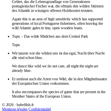
Gebiet, das die Lebensgrundlage von Generationen
portugiesischer Fischer war, die oftmals den wilden Stürmen
des Atlantik in winzigen offenen Holzbooten trotzten.
Again this is an area of high sensitivity which has supported
generations of local Portuguese fishermen, often braving the
wild Atlantic gales in tiny, open wooden boats.
Tupu – Das wilde Mädchen aus dem Central Park
Tupu
Wir tanzen wie die wilden uns ist das egal, Nacht über Nacht
alle sind schon blau .
We dance like wild we do not care, all night the night are
already blue.
Er umfasst auch die Arten von Wild, die in den Mitgliedstaaten
der Europäischen Union vorkommen.
It also encompasses the species of game that are present in the
Member States of the European Union.
© 2026 · babelfish.fr
Mentions légales
Confidentialité