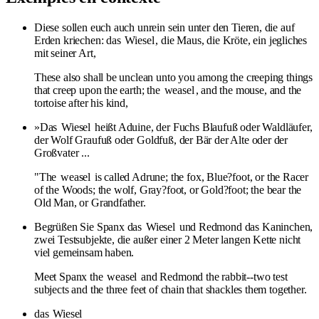
Diese sollen euch auch unrein sein unter den Tieren, die auf
Erden kriechen: das
Wiesel
, die Maus, die Kröte, ein jegliches
mit seiner Art,
These also shall be unclean unto you among the creeping things
that creep upon the earth; the
weasel
, and the mouse, and the
tortoise after his kind,
»Das
Wiesel
heißt Aduine, der Fuchs Blaufuß oder Waldläufer,
der Wolf Graufuß oder Goldfuß, der Bär der Alte oder der
Großvater ...
"The
weasel
is called Adrune; the fox, Blue?foot, or the Racer
of the Woods; the wolf, Gray?foot, or Gold?foot; the bear the
Old Man, or Grandfather.
Begrüßen Sie Spanx das
Wiesel
und Redmond das Kaninchen,
zwei Testsubjekte, die außer einer 2 Meter langen Kette nicht
viel gemeinsam haben.
Meet Spanx the
weasel
and Redmond the rabbit--two test
subjects and the three feet of chain that shackles them together.
das
Wiesel