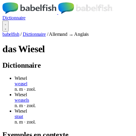
Dictionnaire
babelfish
/
Dictionnaire
/
Allemand → Anglais
das Wiesel
Dictionnaire
Wiesel
weasel
n.
m
· zool.
Wiesel
weasels
n.
m
· zool.
Wiesel
stoat
n.
m
· zool.
Exemples en contexte