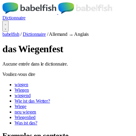
Dictionnaire
babelfish
/
Dictionnaire
/
Allemand → Anglais
das Wiegenfest
Aucune entrée dans le dictionnaire.
Vouliez-vous dire
wiegen
Wiegen
wiegend
Wie ist das Wetter?
Wiege
neu wiegen
Wiegenlied
Was ist das?
Exemples en contexte