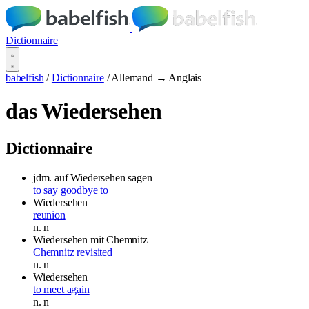
Dictionnaire
babelfish
/
Dictionnaire
/
Allemand → Anglais
das Wiedersehen
Dictionnaire
jdm. auf Wiedersehen sagen
to say goodbye to
Wiedersehen
reunion
n.
n
Wiedersehen mit Chemnitz
Chemnitz revisited
n.
n
Wiedersehen
to meet again
n.
n