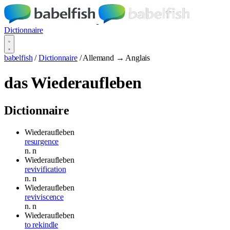
Dictionnaire
babelfish
/
Dictionnaire
/
Allemand → Anglais
das Wiederaufleben
Dictionnaire
Wiederaufleben
resurgence
n.
n
Wiederaufleben
revivification
n.
n
Wiederaufleben
reviviscence
n.
n
Wiederaufleben
to rekindle