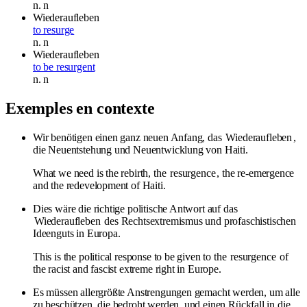
n.
n
Wiederaufleben
to resurge
n.
n
Wiederaufleben
to be resurgent
n.
n
Exemples en contexte
Wir benötigen einen ganz neuen Anfang, das
Wiederaufleben
,
die Neuentstehung und Neuentwicklung von Haiti.
What we need is the rebirth, the
resurgence
, the re-emergence
and the redevelopment of Haiti.
Dies wäre die richtige politische Antwort auf das
Wiederaufleben
des Rechtsextremismus und profaschistischen
Ideenguts in Europa.
This is the political response to be given to the
resurgence
of
the racist and fascist extreme right in Europe.
Es müssen allergrößte Anstrengungen gemacht werden, um alle
zu beschützen, die bedroht werden, und einen Rückfall in die