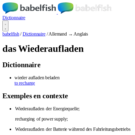
Dictionnaire
babelfish
/
Dictionnaire
/
Allemand → Anglais
das Wiederaufladen
Dictionnaire
wieder aufladen
beladen
to recharge
Exemples en contexte
Wiederaufladen
der Energiequelle;
recharging
of power supply;
Wiederaufladen
der Batterie während des Fahrleitungsbetriebs