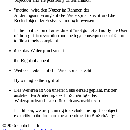
objection
and the possibility of termination.
"motigo" wird den Nutzer im Rahmen der
Änderungsmitteilung auf das
Widerspruchsrecht
und die
Rechtsfolgen der Fristversäumung hinweisen.
In the notification of amendment "motigo". shall notify the User
of the
right
to revocation and the legal consequences of failure
to file a timely complaint.
über das
Widerspruchsrecht
the
Right
of appeal
Werbeschreiben auf das
Widerspruchsrecht
By writing to the
right
of
Des Weiteren ist von unserer Seite derzeit geplant, mit der
anstehenden Änderung des BinSchAufgG das
Widerspruchsrecht
ausdrücklich auszuschließen.
In addition, we are planning to exclude the
right
to
object
explicitly in the forthcoming amendment to BinSchAufgG.
© 2026 · babelfish.fr