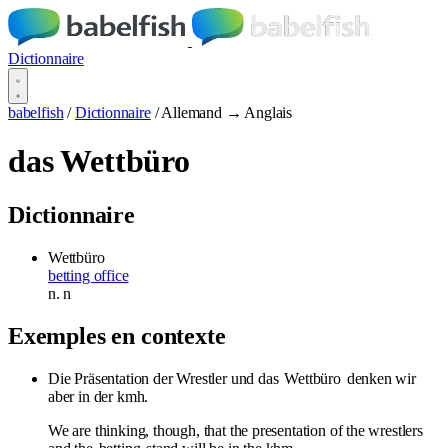
Dictionnaire
babelfish
/
Dictionnaire
/
Allemand → Anglais
das Wettbüro
Dictionnaire
Wettbüro
betting office
n.
n
Exemples en contexte
Die Präsentation der Wrestler und das
Wettbüro
denken wir
aber in der kmh.
We are thinking, though, that the presentation of the wrestlers