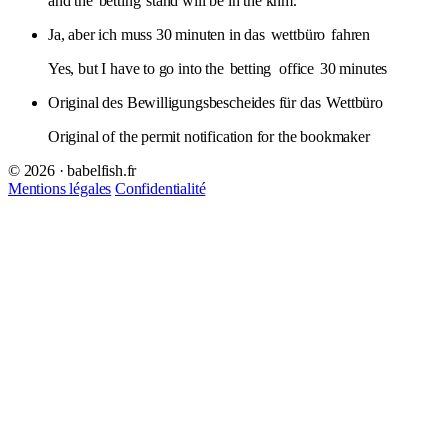
and the
betting
stand will be in the khm.
Ja, aber ich muss 30 minuten in das
wettbüro
fahren
Yes, but I have to go into the
betting
office
30 minutes
Original des Bewilligungsbescheides für das
Wettbüro
Original of the permit notification for the bookmaker
© 2026 · babelfish.fr
Mentions légales
Confidentialité